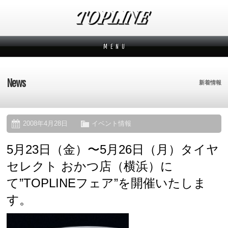
M E N U
新着情報
News
News
新着情報
メーカーから探す
Makers
ブランドから探す
Brands
2008年4月28日
イベント情報
5月23日（金）〜5月26日（月）タイヤ
オーダー方法
How to order
セレクト おかつ店（横浜）に
ムービー
Movies
て”TOPLINEフェア”を開催いたしま
す。
よくあるご質問
Q&A
会社概要
Company