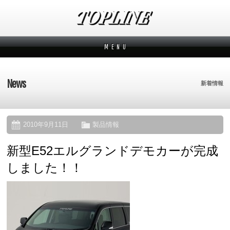
M E N U
新着情報
News
News
新着情報
メーカーから探す
Makers
ブランドから探す
Brands
2010年9月11日
製品情報
新型E52エルグランドデモカーが完成
オーダー方法
How to order
しました！！
ムービー
Movies
よくあるご質問
Q&A
会社概要
Company