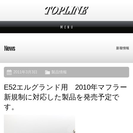
M E N U
新着情報
News
News
新着情報
メーカーから探す
Makers
ブランドから探す
Brands
2011年3月3日
製品情報
E52エルグランド用 2010年マフラー
オーダー方法
How to order
新規制に対応した製品を発売予定で
ムービー
Movies
す。
よくあるご質問
Q&A
会社概要
Company