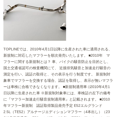
お問い合わせ
Contact us
TOPLINEでは、2010年4月1日以降に生産された車に適用される、
新規制に対応したマフラーを順次発売いたします。 ■2010年 マ
フラーに関する新規制とは？ 車、バイクの騒音防止を目的とし、
国土交通省認可の検査機関にて、 近接排気騒音と加速走行騒音の
測定を行い、認証の取得と、その表示を行う制度です。 新規制対
象車でマフラーを交換する場合、認証を取得し、表示が無いマフラ
ーは車検に合格できなくなります。 ■新規制適用車 □2010年4月1
日以降に生産された車 ※新規制対象車には、車検証の左下の備考
に『マフラー加速走行騒音規制適用車』と記載されます。 ■2010
年マフラー新規制 認証取得製品発売予定 E52エルグランド
2.5L（TE52）アルナージエディションマフラー（4本出し）（23