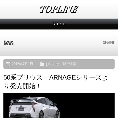
M E N U
新着情報
News
News
新着情報
メーカーから探す
Makers
ブランドから探す
Brands
2016年7月1日
お知らせ
,
製品情報
50系プリウス ARNAGEシリーズよ
オーダー方法
How to order
り発売開始！
ムービー
Movies
よくあるご質問
Q&A
会社概要
Company