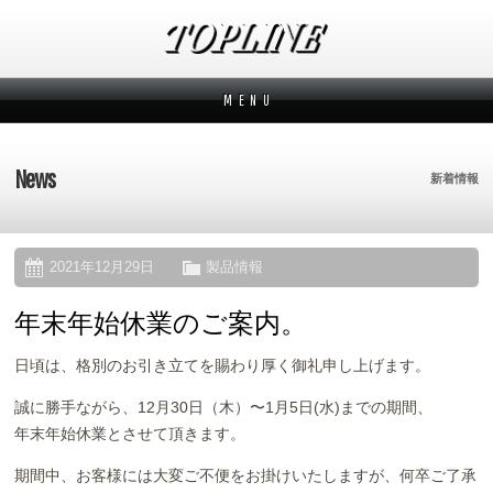
M E N U
新着情報
News
News
新着情報
メーカーから探す
Makers
ブランドから探す
Brands
2021年12月29日
製品情報
年末年始休業のご案内。
オーダー方法
How to order
日頃は、格別のお引き立てを賜わり厚く御礼申し上げます。
ムービー
Movies
誠に勝手ながら、12月30日（木）〜1月5日(水)までの期間、
よくあるご質問
年末年始休業とさせて頂きます。
Q&A
期間中、お客様には大変ご不便をお掛けいたしますが、何卒ご了承
会社概要
Company