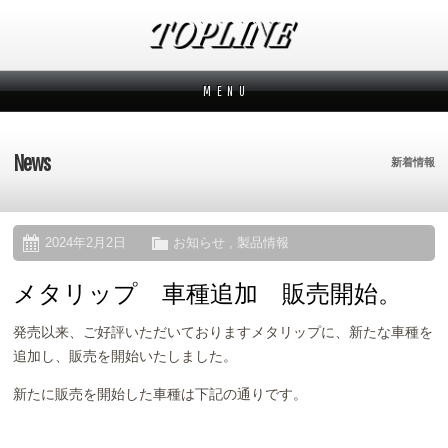
M E N U
新着情報
News
News
新着情報
メーカーから探す
Makers
ブランドから探す
Brands
2024年2月2日
お知らせ
,
製品情報
メタリップ 車種追加 販売開始。
オーダー方法
How to order
発売以来、ご好評いただいておりますメタリップに、新たな車種を
ムービー
Movies
追加し、販売を開始いたしました。
よくあるご質問
新たに販売を開始した車種は下記の通りです。
Q&A
会社概要
Company