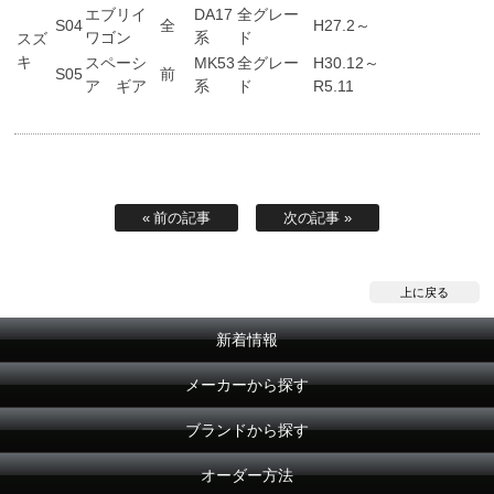
エブリイ
DA17
全グレー
S04
全
H27.2～
ワゴン
系
ド
スズ
キ
スペーシ
MK53
全グレー
H30.12～
S05
前
ア ギア
系
ド
R5.11
« 前の記事
次の記事 »
上に戻る
新着情報
メーカーから探す
ブランドから探す
オーダー方法