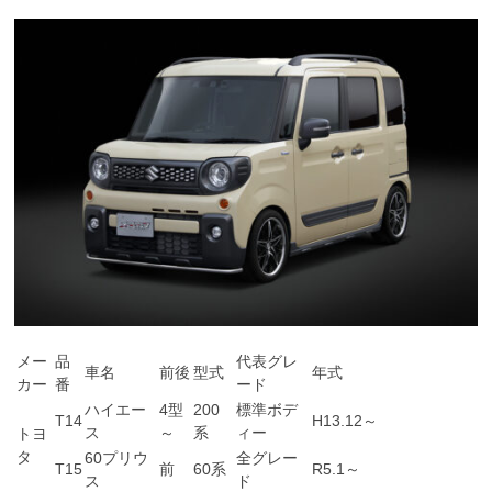
メー
品
代表グレ
車名
前後
型式
年式
カー
番
ード
ハイエー
4型
200
標準ボデ
T14
H13.12～
ス
～
系
ィー
トヨ
タ
60プリウ
全グレー
T15
前
60系
R5.1～
ス
ド