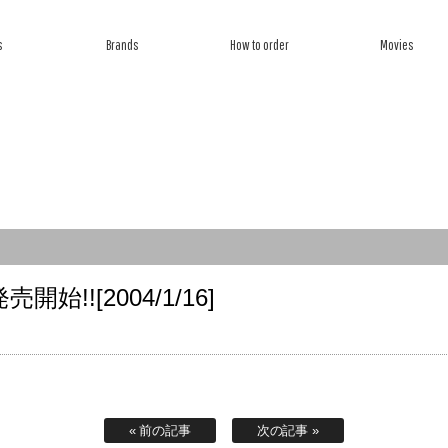
s
Brands
How to order
Movies
ら探す
ブランドから探す
オーダー方法
ムービー
![2004/1/16]
« 前の記事
次の記事 »