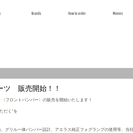
s
Brands
How to order
Movies
ら探す
ブランドから探す
オーダー方法
ムービー
ーツ 販売開始！！
ーツ 〈フロントバンパー〉の販売を開始いたします！
ただく”を
換、グリル一体バンパー設計、アエラス純正フォグランプの使用等、当