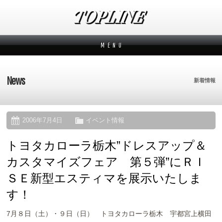
M E N U
新着情報
News
News
新着情報
メーカーから探す
Makers
ブランドから探す
Brands
2006年7月4日
イベント情報
トヨタカローラ栃木”ドレスアップ＆
オーダー方法
How to order
カスタマイズフェア 第５弾”にＲＩ
ムービー
Movies
ＳＥ新型エスティマを展示いたしま
す！
よくあるご質問
Q&A
7月８日（土）・９日（日） トヨタカローラ栃木 宇都宮上横田
会社概要
Company