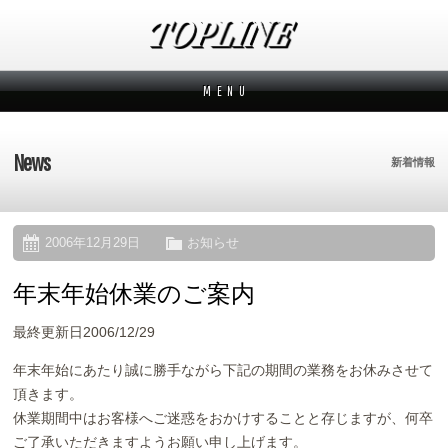
M E N U
新着情報
News
News
新着情報
メーカーから探す
Makers
ブランドから探す
Brands
2006年12月29日
お知らせ
年末年始休業のご案内
オーダー方法
How to order
最終更新日2006/12/29
ムービー
Movies
年末年始にあたり誠に勝手ながら下記の期間の業務をお休みさせて
よくあるご質問
頂きます。
Q&A
休業期間中はお客様へご迷惑をおかけすることと存じますが、何卒
ご了承いただきますようお願い申し上げます。
会社概要
Company