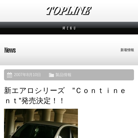
M E N U
新着情報
News
News
新着情報
メーカーから探す
Makers
ブランドから探す
Brands
2007年8月10日
製品情報
新エアロシリーズ ”Ｃｏｎｔｉｎｅ
オーダー方法
How to order
ｎｔ”発売決定！！
ムービー
Movies
よくあるご質問
Q&A
会社概要
Company