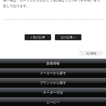
第一弾は、ムーブカスタムそして第2弾はワゴンR（ＭＨ系）を予
定しております。
« 前の記事
次の記事 »
上に戻る
新着情報
メーカーから探す
ブランドから探す
オーダー方法
ムービー