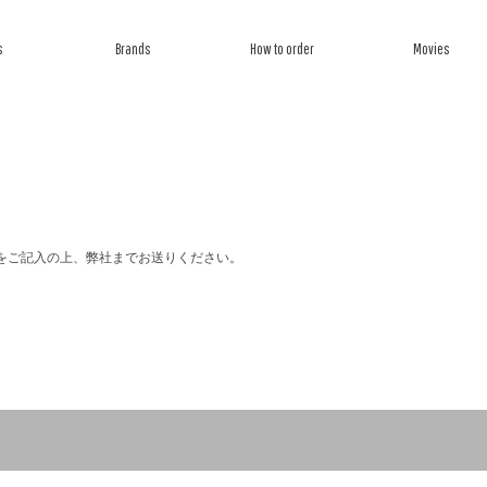
s
Brands
How to order
Movies
ら探す
ブランドから探す
オーダー方法
ムービー
をご記入の上、弊社までお送りください。