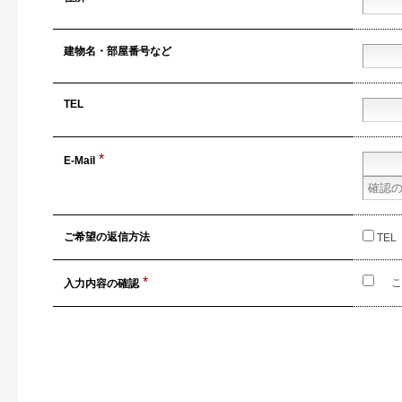
建物名・
部屋番号など
TEL
*
E-Mail
ご希望の
返信方法
TEL
*
こ
入力内容の
確認