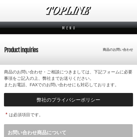
M E N U
新着情報
News
Product inquiries
商品のお問い合わせ
メーカーから探す
Makers
商品のお問い合わせ・ご相談につきましては、下記フォームに必要
ブランドから探す
Brands
事項をご記入の上、弊社までお送りください。
またお電話、FAXでのお問い合わせにも対応しております。
オーダー方法
How to order
弊社のプライバシーポリシー
ムービー
Movies
*
は必須項目です。
よくあるご質問
Q&A
お問い合わせ商品について
会社概要
Company