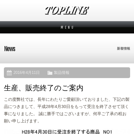
M E N U
新着情報
News
News
新着情報
メーカーから探す
Makers
ブランドから探す
Brands
2016年4月11日
製品情報
生産、販売終了のご案内
オーダー方法
How to order
この度弊社では、長年にわたりご愛顧頂いておりました、下記の製
ムービー
Movies
品につきまして、平成28年4月30日をもって受注を終了させて頂く
事になりました。 誠に勝手ではございますが、何卒ご了承の程お
よくあるご質問
Q&A
願い申し上げます。
会社概要
Company