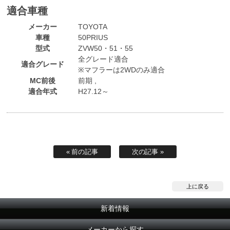
適合車種
メーカー
TOYOTA
車種
50PRIUS
型式
ZVW50・51・55
全グレード適合
適合グレード
※マフラーは2WDのみ適合
MC前後
前期 ,
適合年式
H27.12～
« 前の記事
次の記事 »
上に戻る
新着情報
メーカーから探す