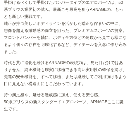
手掛けるべくして手掛けたバンパータイプのエアロパーツは、50
系プリウス業界初の試み。最新こそ最高を狙うARNAGEの、もっ
とも新しい挑戦です。
純正が持つ美しいボディラインを活かした端正な佇まいの中に、
想像を超える躍動感の両立を狙った、プレミアムスポーツの提案。
フロントバンパーを軸に、ボディ全方位どの角度から見ても様にな
るよう個々の存在を明確化するなど、ディテールを入念に作り込み
ました。
時代と共に進化を続けるARNAGEの表現力は、見た目だけではあ
りません。純正機能も確実に移植できる高い実用性の確保を掲げ、
先進の安全機能を、すべて移植、または継続してご利用頂けるよう
目に見えない構造面にもこだわっています。
持つ満足感や、魅せる達成感に加え、使える安心感。
50系プリウスの新スタンダードエアロパーツ、ARNAGEここに誕
生です。