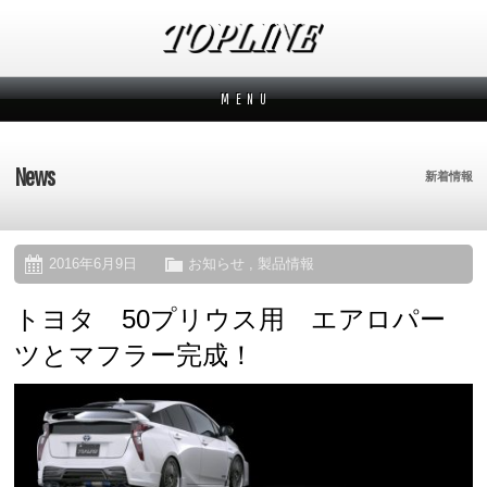
M E N U
新着情報
News
News
新着情報
メーカーから探す
Makers
ブランドから探す
Brands
2016年6月9日
お知らせ
,
製品情報
トヨタ 50プリウス用 エアロパー
オーダー方法
How to order
ツとマフラー完成！
ムービー
Movies
よくあるご質問
Q&A
会社概要
Company