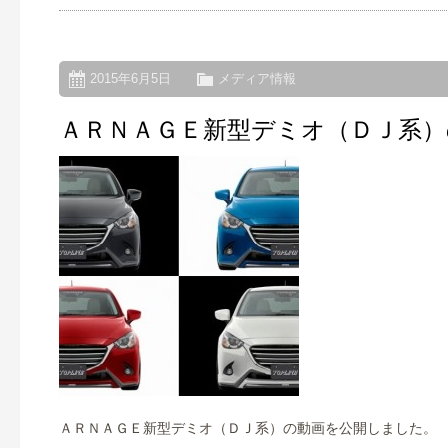
2015年6月5日
メディア情報
ＡＲＮＡＧＥ新型デミオ（ＤＪ系
ＡＲＮＡＧＥ新型デミオ（ＤＪ系）の動画を公開しました。