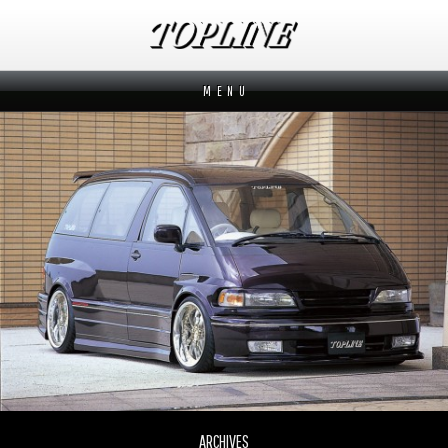
M E N U
新着情報
News
メーカーから探す
Makers
ブランドから探す
Brands
オーダー方法
How to order
ムービー
Movies
よくあるご質問
Q&A
ARCHIVES
会社概要
Company