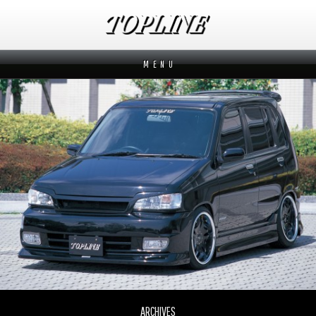
M E N U
新着情報
News
メーカーから探す
Makers
ブランドから探す
Brands
オーダー方法
How to order
ムービー
Movies
よくあるご質問
Q&A
ARCHIVES
会社概要
Company