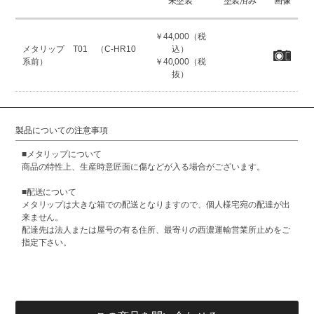
未塗装
塗装済み
画像
￥44,000（税
メタリップ T01 （C-HR10
込）
系前）
￥40,000（税
抜）
製品についての注意事項
■メタリップについて
商品の特性上、生産時意匠面に傷などが入る場合がございます。
■配送について
メタリップは大きな箱での配送となりますので、個人様宅宛の配達が出
来ません。
配達先は法人または屋号の有る住所、最寄りの西濃運輸営業所止めをご
指定下さい。