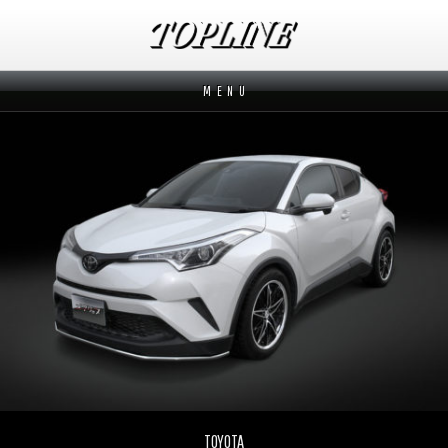
M E N U
新着情報
News
メーカーから探す
Makers
ブランドから探す
Brands
オーダー方法
How to order
ムービー
Movies
よくあるご質問
Q&A
TOYOTA
会社概要
Company