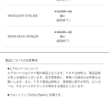
￥12,000（税
HEADLIGHT EYELINE
抜）
（販売終了）
￥38,000（税
REAR DECK SPOILER
抜）
（販売終了）
製品についての注意事項
■エアロパーツについて
エアロパーツはＦＲＰ製の商品となります。ＦＲＰは特性上、製品誤差
が生じる場合がございます。必ず塗装前に、車両への仮合わせ作業をお
願いします。また、ＦＲＰ製品は特性上、塗装面に若干の凹凸、ピンホ
ール、ゲルコートのクラックが発生する場合がございます。
■フロントリップ以外はType2と共通です。