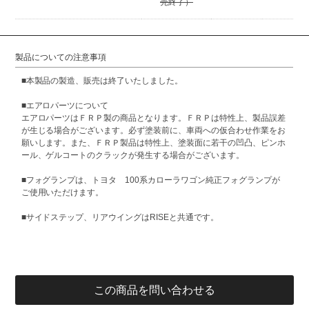
売終了）
製品についての注意事項
■本製品の製造、販売は終了いたしました。
■エアロパーツについて
エアロパーツはＦＲＰ製の商品となります。ＦＲＰは特性上、製品誤差
が生じる場合がございます。必ず塗装前に、車両への仮合わせ作業をお
願いします。また、ＦＲＰ製品は特性上、塗装面に若干の凹凸、ピンホ
ール、ゲルコートのクラックが発生する場合がございます。
■フォグランプは、トヨタ 100系カローラワゴン純正フォグランプが
ご使用いただけます。
■サイドステップ、リアウイングはRISEと共通です。
この商品を問い合わせる