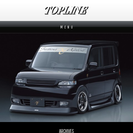
M E N U
新着情報
News
メーカーから探す
Makers
ブランドから探す
Brands
オーダー方法
How to order
ムービー
Movies
よくあるご質問
Q&A
ARCHIVES
会社概要
Company