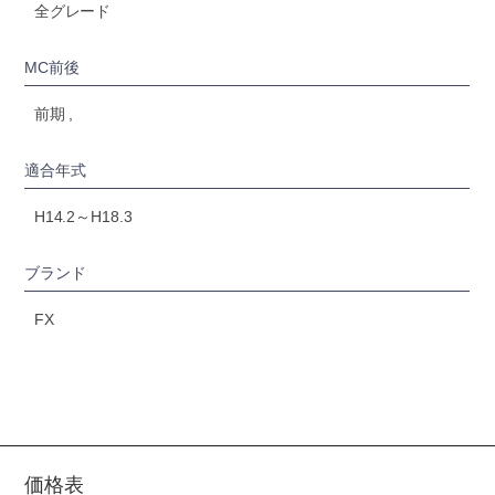
全グレード
MC前後
前期 ,
適合年式
H14.2～H18.3
ブランド
FX
価格表