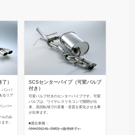
売終了）
SCSセンターパイプ（可変バルブ
付き）
・バンパ
あるリア
可変バルブ付きのセンターパイプです。可変
バルブは、ワイヤレスリモコンで開閉が出
バンパー
来、高回転域での音量・音質を変化させる事
が出来ます。
ールのみ
きます。
■適合車種：
ANH20(2.4L-2WD)（販売終了）