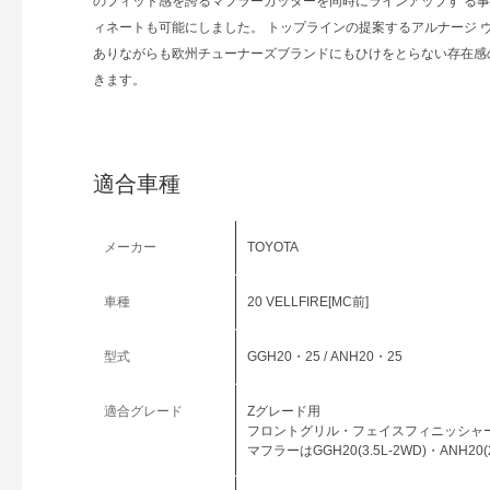
のフィット感を誇るマフラーカッターを同時にラインアップす る
ィネートも可能にしました。 トップラインの提案するアルナージ 
ありながらも欧州チューナーズブランドにもひけをとらない存在感
きます。
適合車種
メーカー
TOYOTA
車種
20 VELLFIRE[MC前]
型式
GGH20・25 / ANH20・25
適合グレード
Zグレード用
フロントグリル・フェイスフィニッシャ
マフラーはGGH20(3.5L-2WD)・ANH20(2