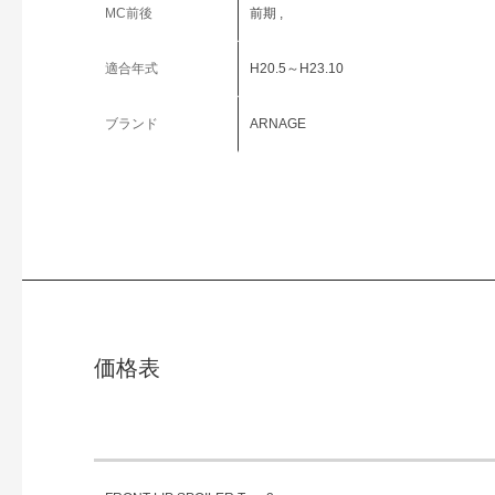
MC前後
前期 ,
適合年式
H20.5～H23.10
ブランド
ARNAGE
価格表