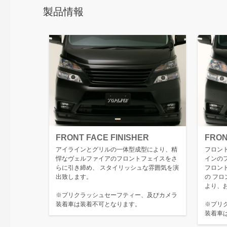
製品情報
FRONT FACE FINISHER
FRON
アイラインとグリルの一体型成型により、精
フロン
悍なヴェルファイアのフロントフェイスをさ
インの
らに引き締め、 スタイリッシュな雰囲気を演
フロン
出致します。
の フ
より、
※プリクラッシュセーフティー、及びカメラ
装着車は装着不可となります。
※プリ
装着車