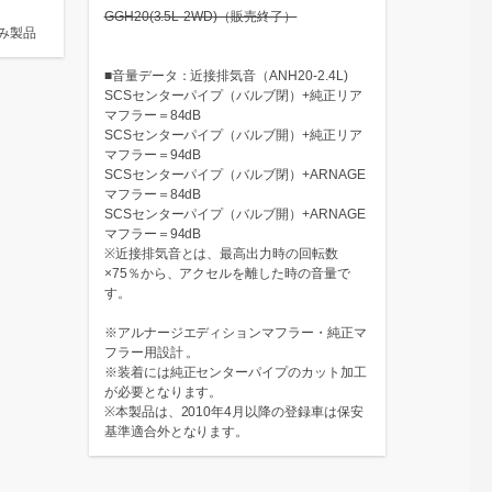
GGH20(3.5L-2WD)（販売終了）
み製品
■音量データ：近接排気音（ANH20-2.4L)
SCSセンターパイプ（バルブ閉）+純正リア
マフラー＝84dB
SCSセンターパイプ（バルブ開）+純正リア
マフラー＝94dB
SCSセンターパイプ（バルブ閉）+ARNAGE
マフラー＝84dB
SCSセンターパイプ（バルブ開）+ARNAGE
マフラー＝94dB
※近接排気音とは、最高出力時の回転数
×75％から、アクセルを離した時の音量で
す。
※アルナージエディションマフラー・純正マ
フラー用設計 。
※装着には純正センターパイプのカット加工
が必要となります。
※本製品は、2010年4月以降の登録車は保安
基準適合外となります。