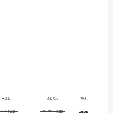
未塗装
塗装済み
画像
5,000（税抜）
￥67,000（税抜）