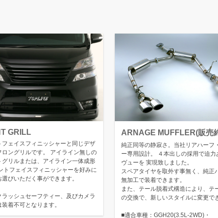
T GRILL
ARNAGE MUFFLER(販
トフェイスフィニッシャーと同じデザ
純正同等の静寂さ。当社リアハーフ
フロングリルです。 アイライン無しの
ー専用設計。 ４本出しの採用で迫力
トグリルまたは、アイライン一体成形
ヴューを 実現致しました。
ロントフェイスフィニッシャーを好みに
スペアタイヤを取外す事無く、純正
お選びいただく事ができます。
無加工で装着できます。
また、テール脱着式構造により、テ
クラッシュセーフティー、及びカメラ
の交換で、新しいスタイルに変更で
は装着不可となります。
■適合車種：GGH20(3.5L-2WD)・